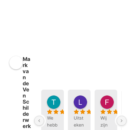
Ma
rk
va
n
de
Ve
n
Tineke Sluiter
Loek Habets
Fien R
Sc
7 maanden geleden
7 maanden geleden
9 maand
hil
de
We 
Uitst
Wij 
W
rw
hebb
eken
zijn 
h
erk