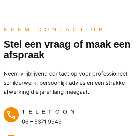
afspr
b
aken 
j
en 
M
werk
v
NEEM CONTACT OP
en 
d
profe
V
Stel een vraag of maak een
ssion
is
afspraak
eel 
e
en 
a
netje
a
Neem vrijblijvend contact op voor professioneel
s. We 
H
kunn
i
schilderwerk, persoonlijk advies en een strakke
en 
J
afwerking die jarenlang meegaat.
het 
e
bedri
B
jf 
m
TELEFOON
zeke
06 – 5371 9949
r 
aanr