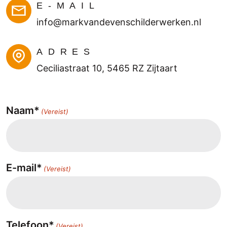
E-MAIL
aden
.
info@markvandevenschilderwerken.nl
ADRES
Ceciliastraat 10, 5465 RZ Zijtaart
Naam*
(Vereist)
E-mail*
(Vereist)
Telefoon*
(Vereist)