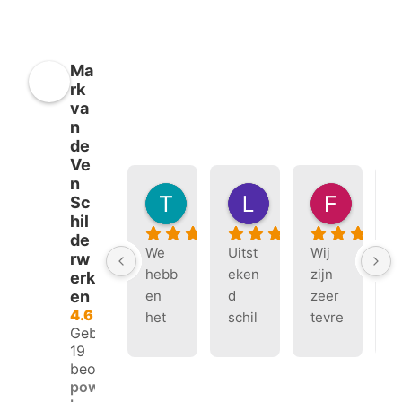
Ma
rk
va
n
de
Ve
n
Tineke Sluiter
Loek Habets
Fien R
Sc
7 maanden geleden
7 maanden geleden
9 maand
hil
de
We 
Uitst
Wij 
W
rw
hebb
eken
zijn 
h
erk
en 
d 
zeer 
e
en
4.6
het 
schil
tevre
h
Gebaseerd op
schil
ders
den 
s
19
ders
bedri
over 
d
beoordelingen
bedri
jf. 
het 
e
powered