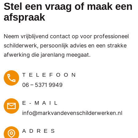
profe
V
Stel een vraag of maak een
ssion
is
afspraak
eel 
e
en 
a
netje
a
Neem vrijblijvend contact op voor professioneel
s. We 
H
kunn
i
schilderwerk, persoonlijk advies en een strakke
en 
J
afwerking die jarenlang meegaat.
het 
e
bedri
B
jf 
m
TELEFOON
zeke
06 – 5371 9949
r 
aanr
E-MAIL
aden
.
info@markvandevenschilderwerken.nl
ADRES