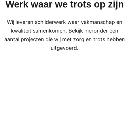
Werk waar we trots op zijn
ouwi
aan.
bele
n 
ng 
efd 
l
van 
fijn 
u
Wij leveren schilderwerk waar vakmanschap en
de 
om 
e
kwaliteit samenkomen. Bekijk hieronder een
bene
mee 
W
denv
om 
zi
aantal projecten die wij met zorg en trots hebben
erdie
te 
z
uitgevoerd.
ping 
gaan 
t
en in 
.
d
2025 
Supe
o
weer 
r 
d
voor 
netje
w
bove
s 
w
nver
gesc
o
diepi
hilde
h
ng. 
rd en 
s
Fijn 
de 
d
bedri
servi
e
jf 
ce is 
is