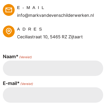
aanr
E-MAIL
aden
.
info@markvandevenschilderwerken.nl
ADRES
Ceciliastraat 10, 5465 RZ Zijtaart
Naam*
(Vereist)
E-mail*
(Vereist)