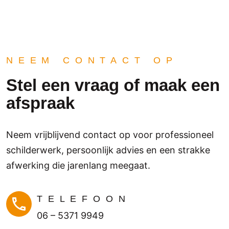
de 
d
afspr
b
aken 
j
en 
M
werk
v
NEEM CONTACT OP
en 
d
profe
V
Stel een vraag of maak een
ssion
is
afspraak
eel 
e
en 
a
netje
a
Neem vrijblijvend contact op voor professioneel
s. We 
H
kunn
i
schilderwerk, persoonlijk advies en een strakke
en 
J
afwerking die jarenlang meegaat.
het 
e
bedri
B
jf 
m
TELEFOON
zeke
06 – 5371 9949
r 