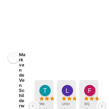
Ma
rk
va
n
de
Ve
n
Tineke Sluiter
Loek Habets
Fien R
Sc
7 maanden geleden
7 maanden geleden
9 maand
hil
de
We 
Uitst
Wij 
W
rw