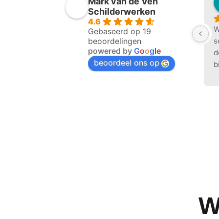
Mark van de Ven
Schilderwerken
4.6
W
Gebaseerd op 19
beoordelingen
s
powered by
G
o
o
g
l
e
d
beoordeel ons op
b
b
2
b
m
o
b
a
p
k
a
W