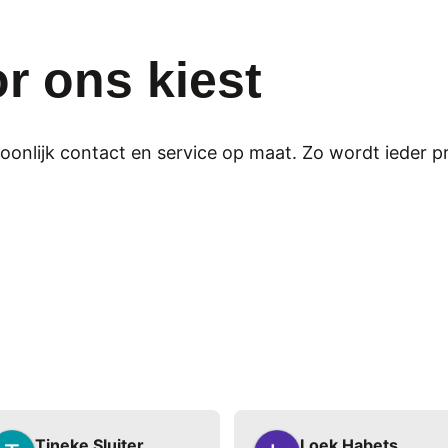
r ons kiest
lijk contact en service op maat. Zo wordt ieder proj
Tineke Sluiter
Loek Habets