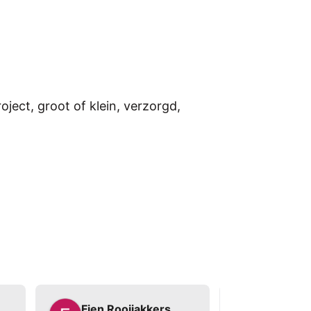
ect, groot of klein, verzorgd,
Fien Rooijakkers
Josee v