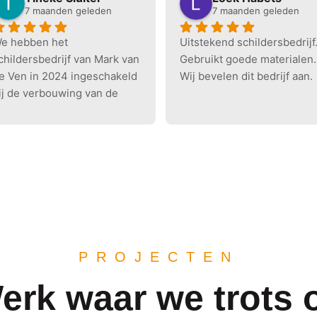
7 maanden geleden
7 maanden geleden
e hebben het 
Uitstekend schildersbedrijf.
childersbedrijf van Mark van 
Gebruikt goede materialen. 
e Ven in 2024 ingeschakeld 
Wij bevelen dit bedrijf aan.
ij de verbouwing van de 
enedenverdieping en in 
025 weer voor 
ovenverdieping. Fijn bedrijf 
et fijne mensen die bij je 
ver de vloer komen. Erg 
eleefd. Houden zich aan de 
fspraken en werken 
rofessioneel en netjes. We 
unnen het bedrijf zeker 
PROJECTEN
anraden.
erk waar we trots 