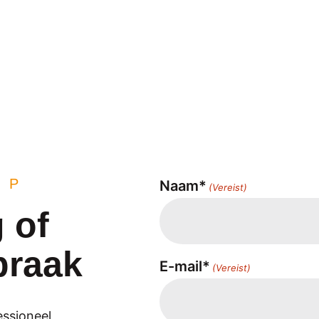
OP
Naam*
(Vereist)
 of
praak
E-mail*
(Vereist)
essioneel