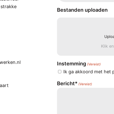
 strakke
Bestanden uploaden
Uplo
Klik e
werken.nl
Instemming
(Vereist)
Ik ga akkoord met het p
Bericht*
(Vereist)
taart