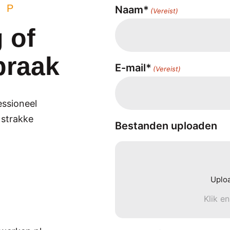
OP
Naam*
(Vereist)
 of
praak
E-mail*
(Vereist)
essioneel
 strakke
Bestanden uploaden
Uplo
Klik e