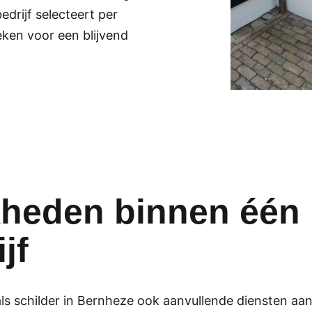
drijf selecteert per
ieken voor een blijvend
kheden binnen één
jf
als schilder in Bernheze ook aanvullende diensten aan