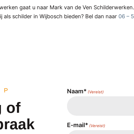
rwerken gaat u naar Mark van de Ven Schilderwerken.
j als schilder in Wijbosch bieden? Bel dan naar
06 – 
OP
Naam*
(Vereist)
 of
praak
E-mail*
(Vereist)