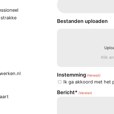
essioneel
 strakke
Bestanden uploaden
Uplo
Klik e
werken.nl
Instemming
(Vereist)
Ik ga akkoord met het p
Bericht*
(Vereist)
taart