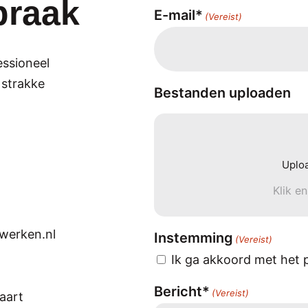
praak
E-mail*
(Vereist)
essioneel
 strakke
Bestanden uploaden
Uplo
Klik e
werken.nl
Instemming
(Vereist)
Ik ga akkoord met het p
Bericht*
(Vereist)
taart