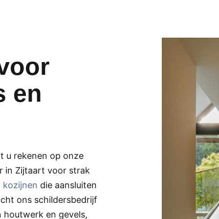
voor
s en
t u rekenen op onze
 in Zijtaart voor strak
n
kozijnen
die aansluiten
icht ons schildersbedrijf
 houtwerk en gevels,